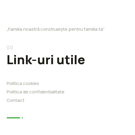
„Familia noastră construiește pentru familia ta”
Link-uri utile
Politica cookies
Politica de confidentialitate
Contact
Articole
Constructii case din lemn la cheie