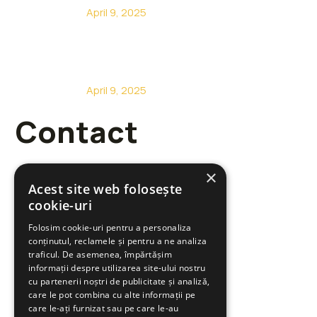
April 9, 2025
Constructii case din lemn Sacalaz
April 9, 2025
Contact
×
Acest site web folosește
cookie-uri
+40 722 485 717
Folosim cookie-uri pentru a personaliza
conținutul, reclamele și pentru a ne analiza
info@pegydom.ro
traficul. De asemenea, împărtășim
informații despre utilizarea site-ului nostru
cu partenerii noștri de publicitate și analiză,
Str. VI - a, Nr.523 307370
care le pot combina cu alte informații pe
Sacalaz jud. Timis, Romania
care le-ați furnizat sau pe care le-au