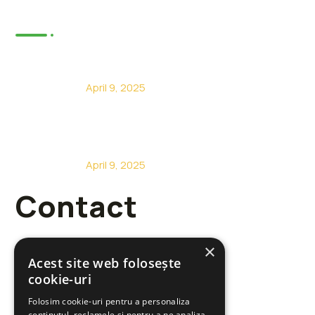
Articole
Constructii case din lemn la cheie
April 9, 2025
Constructii case din lemn Sacalaz
April 9, 2025
Contact
×
Acest site web folosește
cookie-uri
+40 722 485 717
Folosim cookie-uri pentru a personaliza
conținutul, reclamele și pentru a ne analiza